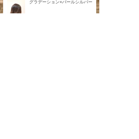
グラデーション×パールシルバー
マッシュショート
シアーグレージュ