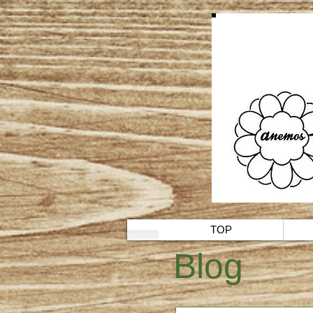
TOP
​Blog