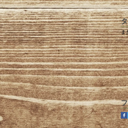
タ
ま
フ