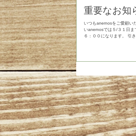
重要なお知
いつもanemosをご愛顧いただきありがと
いanemosでは５/３１
６：００になります。 引き続き消毒、洗浄、空気の入れ替え、ソーシャルディスタンスなど
出...